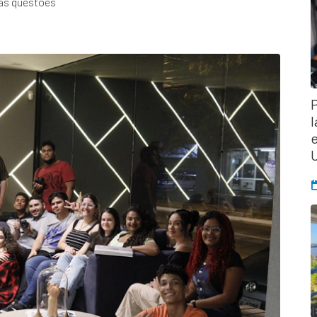
ras questões
l