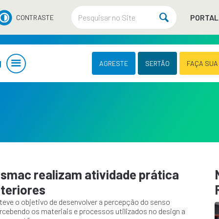
PORTAL
CONTRASTE
U
AGRESTE
SERTÃO
FAÇA SUA
smac realizam atividade prática
nteriores
 teve o objetivo de desenvolver a percepção do senso
ercebendo os materiais e processos utilizados no design a