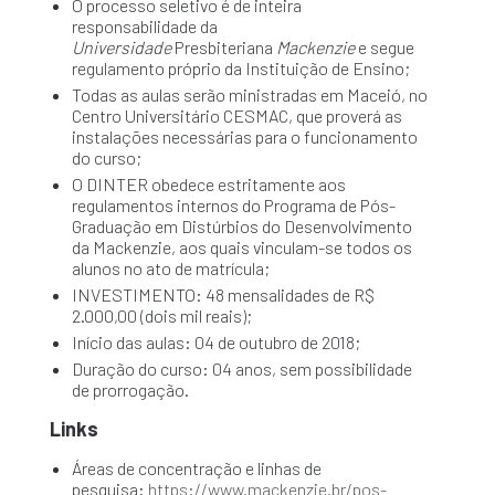
O processo seletivo é de inteira
responsabilidade da
Universidade
Presbiteriana
Mackenzie
e segue
regulamento próprio da Instituição de Ensino;
Todas as aulas serão ministradas em Maceió, no
Centro Universitário CESMAC, que proverá as
instalações necessárias para o funcionamento
do curso;
O DINTER obedece estritamente aos
regulamentos internos do Programa de Pós-
Graduação em Distúrbios do Desenvolvimento
da Mackenzie, aos quais vinculam-se todos os
alunos no ato de matrícula;
INVESTIMENTO: 48 mensalidades de R$
2.000,00 (dois mil reais);
Início das aulas: 04 de outubro de 2018;
Duração do curso: 04 anos, sem possibilidade
de prorrogação.
Links
Áreas de concentração e linhas de
pesquisa:
https://www.mackenzie.br/pos-