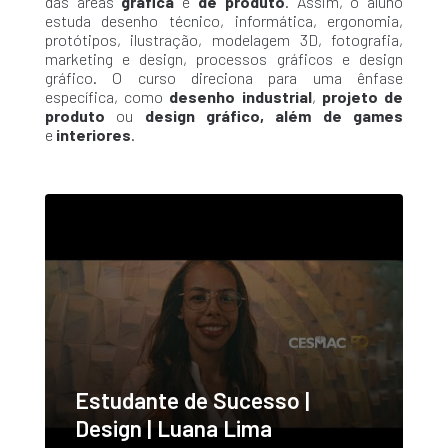
das áreas
gráfica
e
de produto
. Assim, o aluno
estuda desenho técnico, informática, ergonomia,
protótipos, ilustração, modelagem 3D, fotografia,
marketing e design, processos gráficos e design
gráfico. O curso direciona para uma ênfase
específica, como
desenho industrial
,
projeto de
produto
ou
design gráfico, além de
games
e
interiores
.
Estudante de Sucesso |
Design | Luana Lima