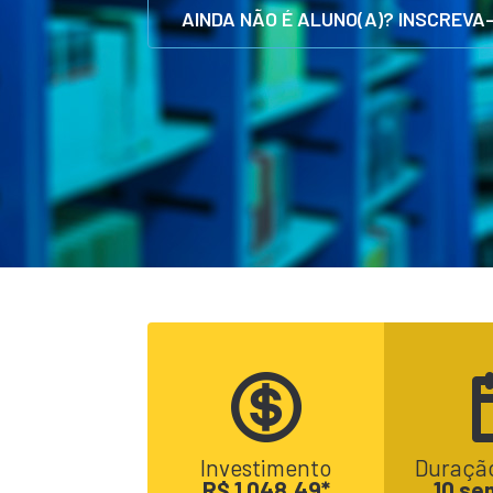
AINDA NÃO É ALUNO(A)? INSCREVA
Investimento
Duração
R$ 1.048,49*
10 se