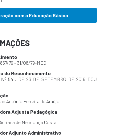
gração com a Educação Básica
RMAÇÕES
cimento
º 857/79 - 31/08/79-MEC
o do Reconhecimento
 Nº 541, DE 23 DE SETEMBRO DE 2016 DOU
6
ção
ean Antônio Ferreira de Araújo
dora Adjunta Pedagógica
 Adriana de Mendonça Costa
or Adjunto Administrativo