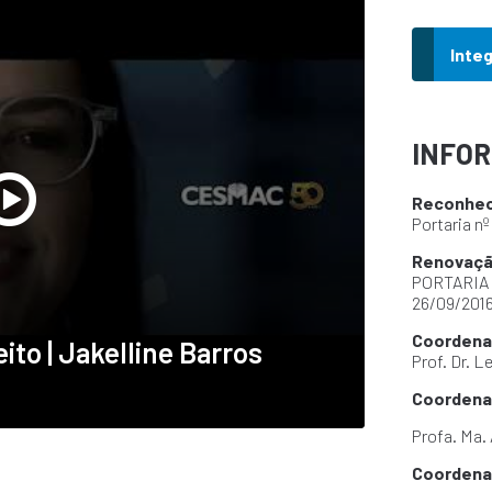
Inte
INFO
Reconhe
Portaria n
Renovaçã
PORTARIA
26/09/201
Coordena
ito | Jakelline Barros
Prof. Dr. L
Coordena
Profa. Ma.
Coordenad