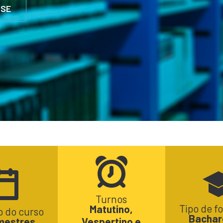
-SE
Turnos
Tipo de 
Matutino,
 do curso
Bachar
mestres
Vespertino e