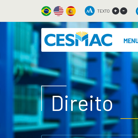
+
-
TEXTO
MEN
Direito