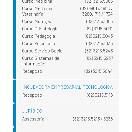
Curso Medicina
(82) 3215.5065
Curso Medicina
(82) 99617.4980 /
Veterinária
3260.1711 / 1734
Curso Nutrição
(82) 3215.5183
Curso Odontologia
(82) 3215.5031
Curso Pedagogia
(82) 3215.5043
Curso Psicologia
(82) 3215.5135
Curso Serviço Social
(82) 3215.5243
Curso Sistemas de
(82) 3215.5237
Informação
Recepção
(82) 3215.5044
INCUBADORA EMPRESARIAL TECNOLÓGICA
Recepção
(82) 3215.5118
JURÍDICO
Assessoria
(82) 3215.5213 / 5238