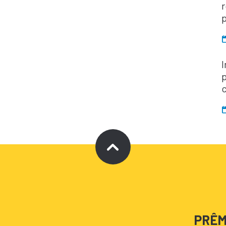
r
I
p
PRÊM