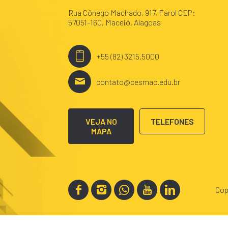
Rua Cônego Machado, 917, Farol CEP:
57051-160, Maceió, Alagoas
+55 (82) 3215.5000
contato@cesmac.edu.br
VEJA NO
TELEFONES
MAPA
Cop