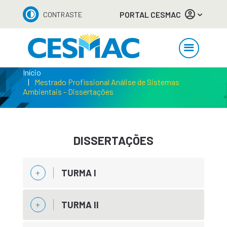
PORTAL CESMAC
CONTRASTE
Início
Mestrado Profissional Análise de Sistemas
Ambientais - Dissertações
DISSERTAÇÕES
TURMA I
TURMA II