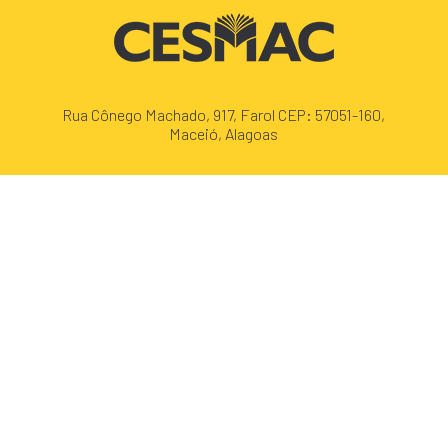
Rua Cônego Machado, 917, Farol CEP: 57051-160,
Maceió, Alagoas
+55 (82) 3215.5000
contato@cesmac.edu.br
VEJA NO MAPA
TELEFONES