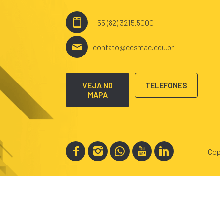
+55 (82) 3215.5000
contato@cesmac.edu.br
VEJA NO
TELEFONES
MAPA
Cop