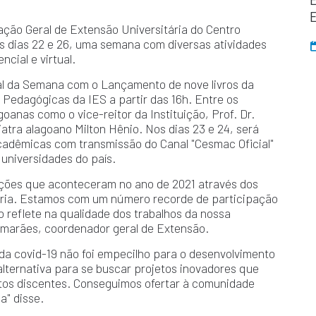
ão Geral de Extensão Universitária do Centro
os dias 22 e 26, uma semana com diversas atividades
cial e virtual.
ial da Semana com o Lançamento de nove livros da
Pedagógicas da IES a partir das 16h. Entre os
oanas como o vice-reitor da Instituição, Prof. Dr.
atra alagoano Milton Hênio. Nos dias 23 e 24, será
cadêmicas com transmissão do Canal "Cesmac Oficial"
 universidades do país.
ções que aconteceram no ano de 2021 através dos
tária. Estamos com um número recorde de participação
o reflete na qualidade dos trabalhos da nossa
Guimarães, coordenador geral de Extensão.
da covid-19 não foi empecilho para o desenvolvimento
lternativa para se buscar projetos inovadores que
itos discentes. Conseguimos ofertar à comunidade
a" disse.