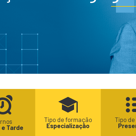
Tipo de formação
Tipo de
rnos
Especialização
Prese
 e Tarde