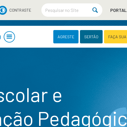
PORTAL
CONTRASTE
U
AGRESTE
SERTÃO
FAÇA SUA
colar e
ção Pedagógi