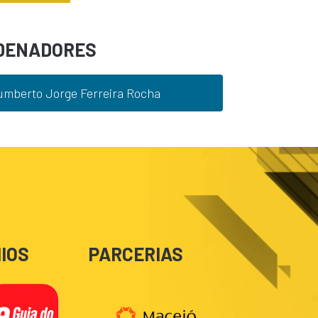
DENADORES
umberto Jorge Ferreira Rocha
IOS
PARCERIAS