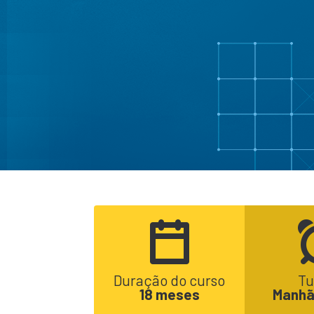
Duração do curso
Tu
18 meses
Manhã