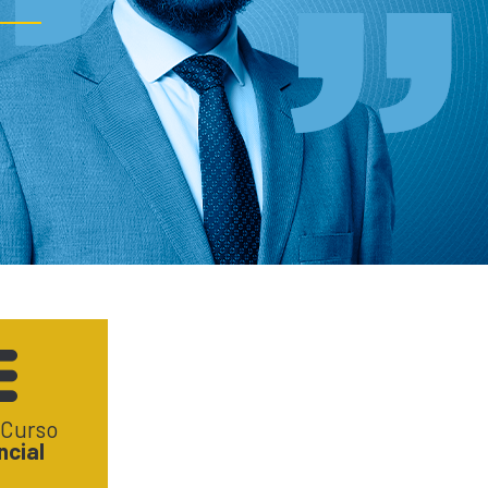
 Curso
ncial