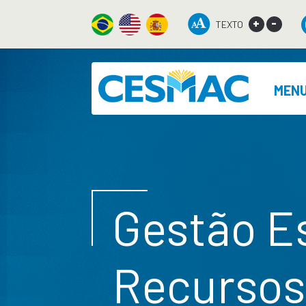
+
-
TEXTO
MEN
Gestão E
Recurso