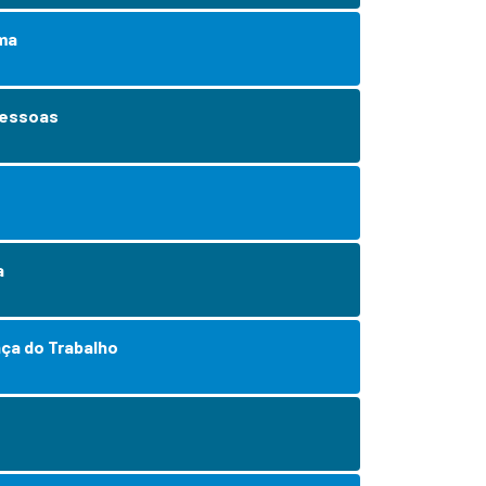
rma
Pessoas
a
nça do Trabalho