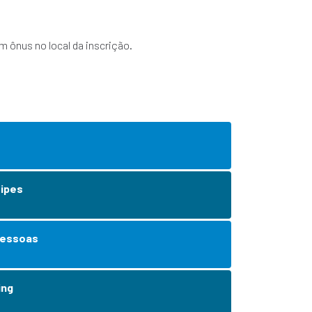
m ônus no local da inscrição.
uipes
Pessoas
ing