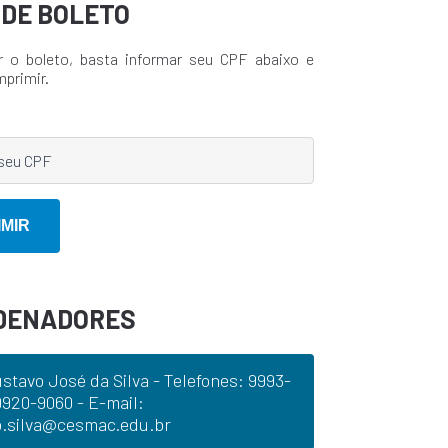
A DE BOLETO
r o boleto, basta informar seu CPF abaixo e
mprimir.
DENADORES
ustavo José da Silva - Telefones: 9993-
9920-9060 - E-mail:
o.silva@cesmac.edu.br