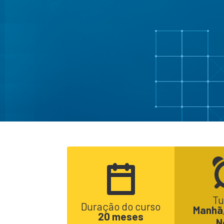
Tu
Duração do curso
Manhã,
20 meses
N