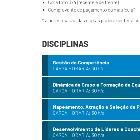
Uma foto 3x4 (recente e de frente)
Comprovante de pagamento da matrícula*
* a autenticação das cópias poderá ser feita se
DISCIPLINAS
Gestão de Competência
CARGA HORÁRIA: 30 h/a
Dinâmica de Grupo e Formação de Eq
CARGA HORÁRIA: 30 h/a
Mapeamento, Atração e Seleção de 
CARGA HORÁRIA: 30 h/a
Desenvolvimento de Líderes e Coach
CARGA HORÁRIA: 30 h/a