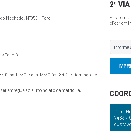
2º VI
Para emiti
ego Machado, N°955 - Farol.
clicar em i
os Tenório.
8:00 às 12:30 e das 13:30 às 18:00 e Domingo de
er entregue ao aluno no ato da matrícula.
COOR
Prof. G
7463 / 
gustav