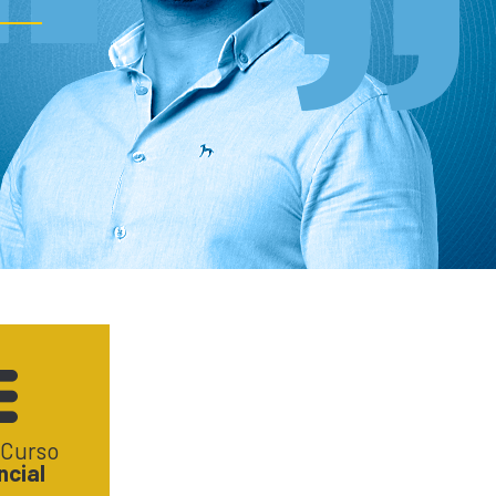
 Curso
ncial