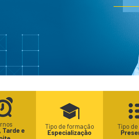
rnos
Tipo de formação
Tipo de
 Tarde e
Especialização
Prese
oite