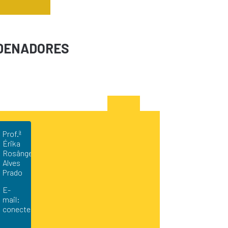
DENADORES
Prof.ª
Érika
Rosângela
Alves
Prado
E-
mail:
conecterikaprado@hotmail.com