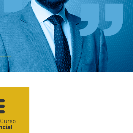
 Curso
ncial