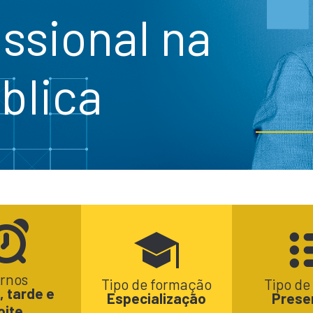
issional na
blica
rnos
Tipo de formação
Tipo de
 tarde e
Especialização
Prese
oite