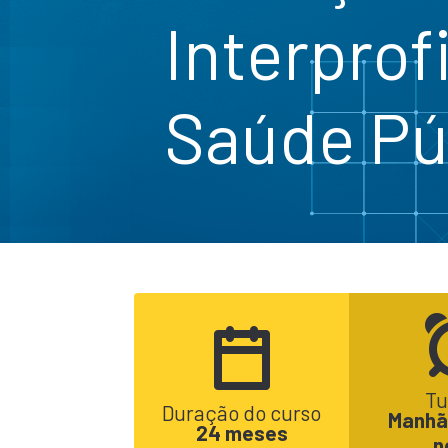
Interprof
Saúde Pú
Tu
Duração do curso
Manhã,
24 meses
n