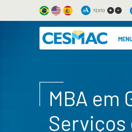
+
-
TEXTO
MEN
MBA em G
Serviços 