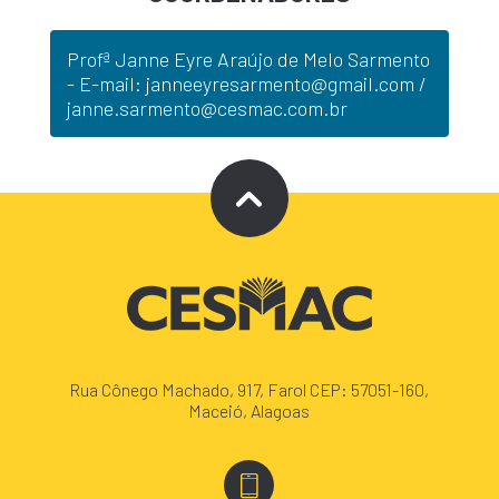
Profª Janne Eyre Araújo de Melo Sarmento
- E-mail: janneeyresarmento@gmail.com /
janne.sarmento@cesmac.com.br
Rua Cônego Machado, 917, Farol CEP: 57051-160,
Maceió, Alagoas