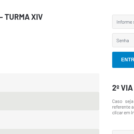
- TURMA XIV
2º VI
Caso seja
referente a
clicar em i