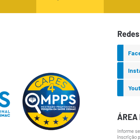
Redes 
Fac
Ins
You
ÁREA 
Informe se
inscrição 