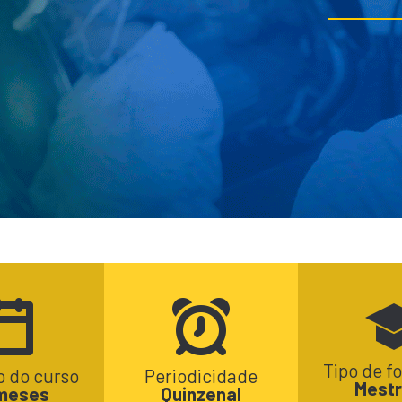
Tipo de 
 do curso
Periodicidade
Mest
meses
Quinzenal