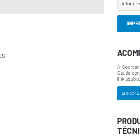
ACOM
ES
A Coorden
Saúde con
link abaixo
ACESSA
PROD
TÉCN