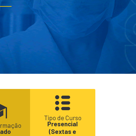
Tipo de Curso
Presencial
formação
rado
(Sextas e